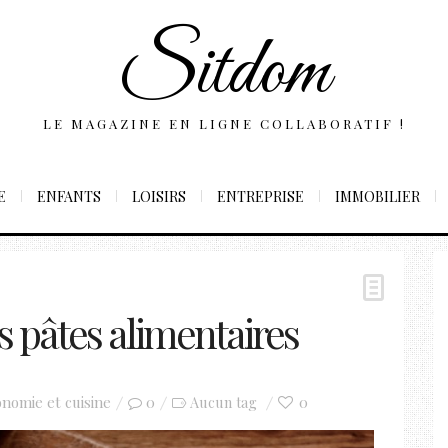
Sitdom
LE MAGAZINE EN LIGNE COLLABORATIF !
E
ENFANTS
LOISIRS
ENTREPRISE
IMMOBILIER
s pâtes alimentaires
nomie et cuisine
0
0
Aucun tag