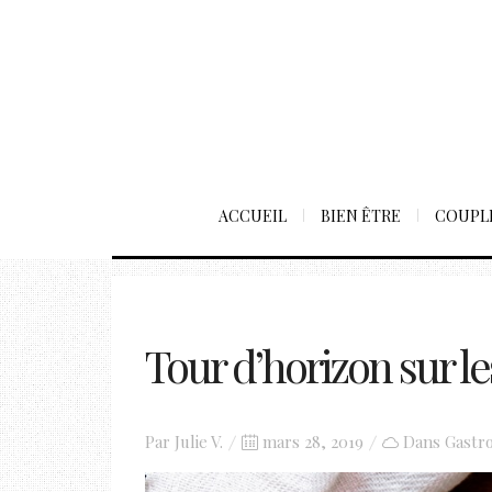
ACCUEIL
BIEN ÊTRE
COUPL
Tour d’horizon sur le
Posted
Par
Julie V.
mars 28, 2019
Dans
Gastro
on