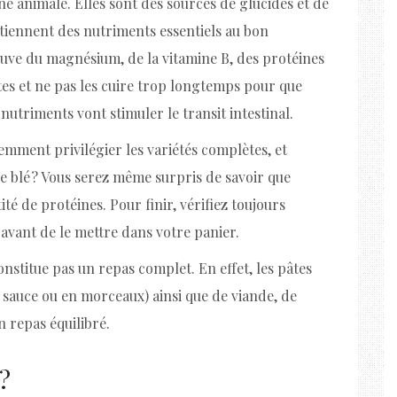
ne animale. Elles sont des sources de glucides et de
ntiennent des nutriments essentiels au bon
uve du magnésium, de la vitamine B, des protéines
lètes et ne pas les cuire trop longtemps pour que
nutriments vont stimuler le transit intestinal.
idemment privilégier les variétés complètes, et
de blé ? Vous serez même surpris de savoir que
té de protéines. Pour finir, vérifiez toujours
 avant de le mettre dans votre panier.
onstitue pas un repas complet. En effet, les pâtes
sauce ou en morceaux) ainsi que de viande, de
 repas équilibré.
 ?