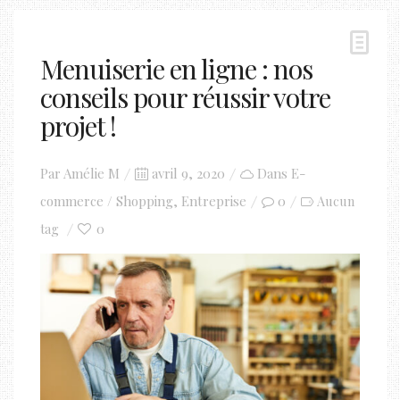
Menuiserie en ligne : nos
conseils pour réussir votre
projet !
Posted
Par
Amélie M
avril 9, 2020
Dans
E-
on
commerce / Shopping
,
Entreprise
0
Aucun
0
tag