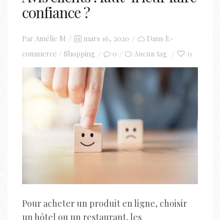
confiance ?
Posted
Par
Amélie M
mars 16, 2020
Dans
E-
on
commerce / Shopping
0
0
Aucun tag
Pour acheter un produit en ligne, choisir
un hôtel ou un restaurant, les