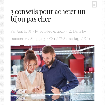
3 conseils pour acheter un
bijou pas cher
Posted
Par
Amélie M
octobre 9, 2020
Dans
E-
on
commerce / Shopping
1
1
Aucun tag