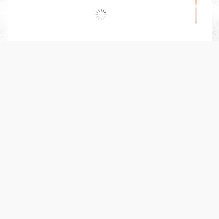
S’habiller en
grande taille pour un
homme
peut se révéler un véritable casse-
tête. Les magasins généralistes proposent
rarement des tailles au-delà du XXL, les
coupes sont peu adaptées et le choix est
souvent très restreint. Pourtant,
les
hommes grands et forts ont aussi envie
d’être bien habillés
,
Continuer la lecture