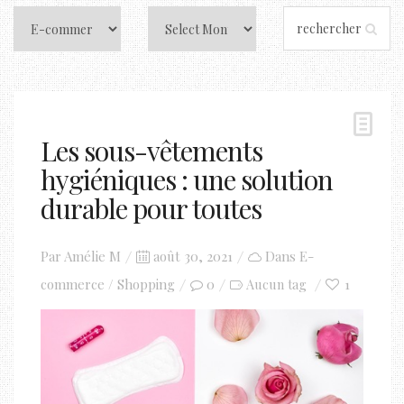
Les sous-vêtements
hygiéniques : une solution
durable pour toutes
Posted
Par
Amélie M
août 30, 2021
Dans
E-
on
commerce / Shopping
0
1
Aucun tag