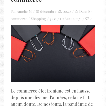
Posted
Par
Amélie M
décembre 28, 2020
Dans
E-
on
commerce / Shopping
0
0
Aucun tag
Le commerce électronique est en hausse
depuis une dizaine d’années, cela ne fait
aucun doute. De nos jours, la pandémie de