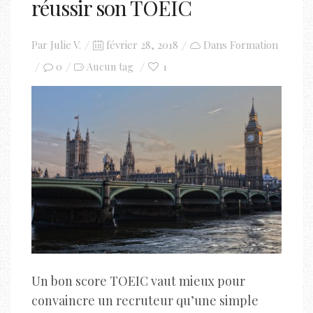
réussir son TOEIC
Posted
Par
Julie V.
février 28, 2018
Dans
Formation
on
0
1
Aucun tag
Un bon score TOEIC vaut mieux pour
convaincre un recruteur qu’une simple