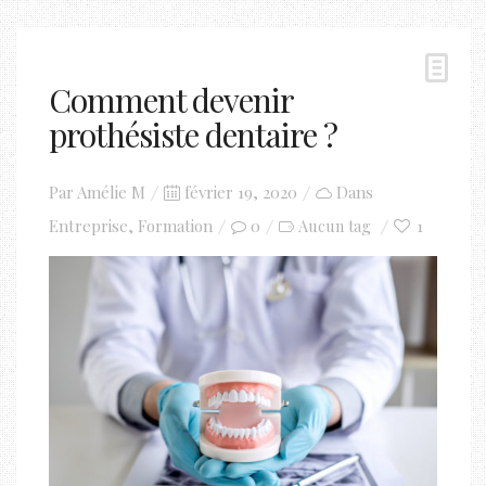
Comment devenir
prothésiste dentaire ?
Posted
Par
Amélie M
février 19, 2020
Dans
on
Entreprise
,
Formation
0
1
Aucun tag