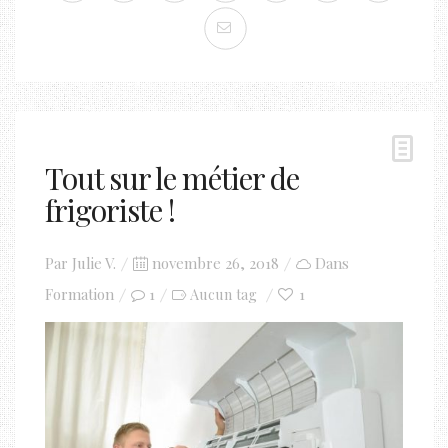
Tout sur le métier de
frigoriste !
Posted
Par
Julie V.
novembre 26, 2018
Dans
on
Formation
1
1
Aucun tag