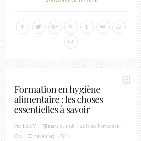
Continuer la lecture
Formation en hygiène
alimentaire : les choses
essentielles à savoir
Posted
Par
Julie V.
mars 9, 2018
Dans
Formation
on
0
1
Aucun tag