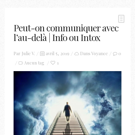
Peut-on communiquer avec
l’au-delà | Info ou Intox
Posted
Par
Julie V.
avril 5, 2019
Dans
Voyance
0
on
1
Aucun tag