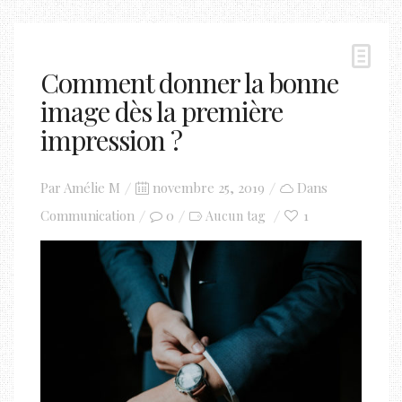
Comment donner la bonne
image dès la première
impression ?
Posted
Par
Amélie M
novembre 25, 2019
Dans
on
Communication
0
1
Aucun tag