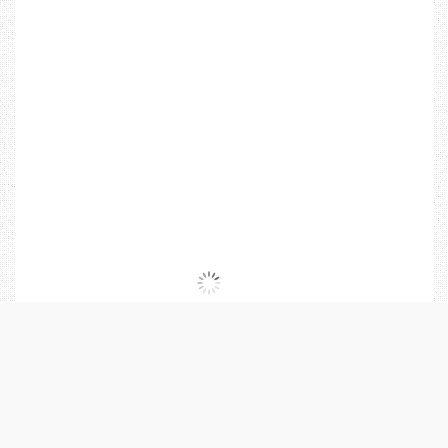
L’Hypnose conversationnelle
On peut dire que l’hypnose
conversationnelle est une technique de
communication particulière, un état
modifié de conscience.
Lorsque l’on parle d’hypnose
conversationnelle, il s’agit surtout d’un