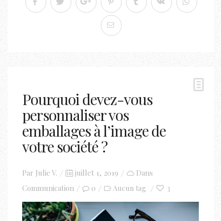
Pourquoi devez-vous
personnaliser vos
emballages à l’image de
votre société ?
Posted
Par
Julie V.
juillet 1, 2019
Dans
on
Communication
0
3
Aucun tag