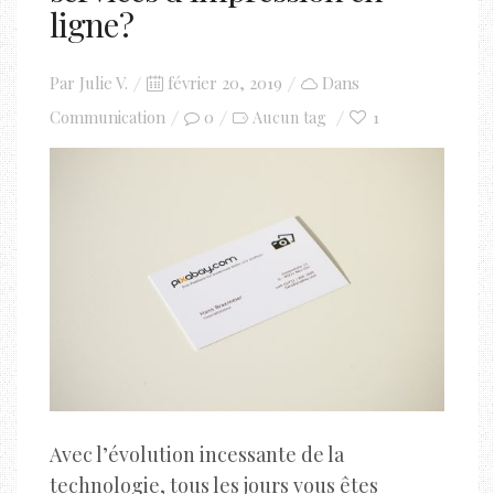
ligne ?
Posted
Par
Julie V.
février 20, 2019
Dans
on
Communication
0
1
Aucun tag
Avec l’évolution incessante de la
technologie, tous les jours vous êtes