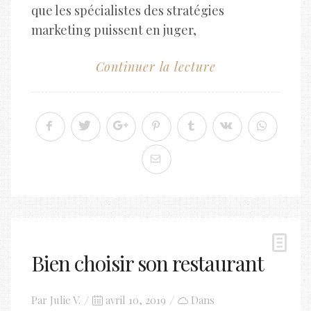
que les spécialistes des stratégies
marketing puissent en juger,
Continuer la lecture
Bien choisir son restaurant
Posted
Par
Julie V.
avril 10, 2019
Dans