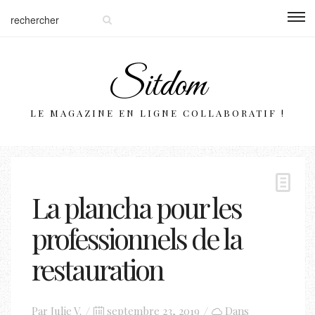
Sitdom
LE MAGAZINE EN LIGNE COLLABORATIF !
La plancha pour les
professionnels de la
restauration
Posted
Par
Julie V.
septembre 23, 2019
Dans