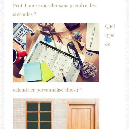
Peut-t-on se muscler sans prendre des
stéroïdes ?
Quel
type
de
calendrier personnalisé choisir ?