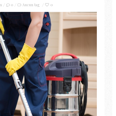
n
0
0
Aucun tag