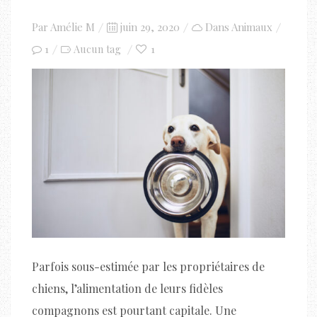
Posted
Par
Amélie M
juin 29, 2020
Dans
Animaux
on
1
1
Aucun tag
Parfois sous-estimée par les propriétaires de
chiens, l’alimentation de leurs fidèles
compagnons est pourtant capitale. Une