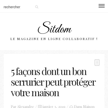
Sitdom
LE MAGAZINE EN LIGNE COLLABORATIF !
5 façons dont un bon
serrurier peut protéger
votre maison
Posted
Par
Alexandre
janvier 3, 2019
Dans
Maison