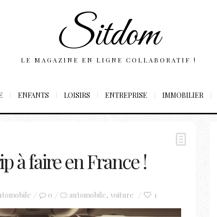
Sitdom
LE MAGAZINE EN LIGNE COLLABORATIF !
E
ENFANTS
LOISIRS
ENTREPRISE
IMMOBILIER
ip à faire en France !
utomobile
0
automobile
voiture
1
,