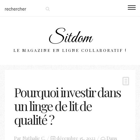
Sitdom
LE MAGAZINE EN LIGNE COLLABORATIF !
Pourquoi investir dans
un linge de lit de
qualité ?
Posted
Par
Nathalie C.
décembre 15, 2022
Dans