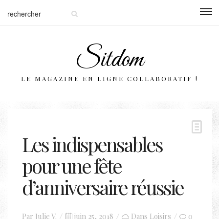
Sitdom
LE MAGAZINE EN LIGNE COLLABORATIF !
Les indispensables
pour une fête
d’anniversaire réussie
Posted
Par
Julie V.
juin 25, 2018
Dans
Loisirs
0