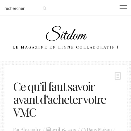
Sitdom
LE MAGAZINE EN LIGNE COLLABORATIF !
Ce qu’il faut savoir
avant d’acheter votre
VMC
Posted
Par
Alexandre
avril 15, 2019
Dans
Maison