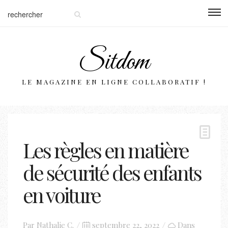
Sitdom
LE MAGAZINE EN LIGNE COLLABORATIF !
Les règles en matière
de sécurité des enfants
en voiture
Posted
Par
Nathalie C.
septembre 22, 2022
Dans