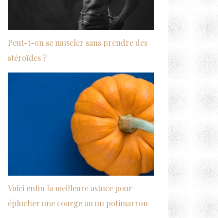
Peut-t-on se muscler sans prendre des
stéroïdes ?
Voici enfin la meilleure astuce pour
éplucher une courge ou un potimarron