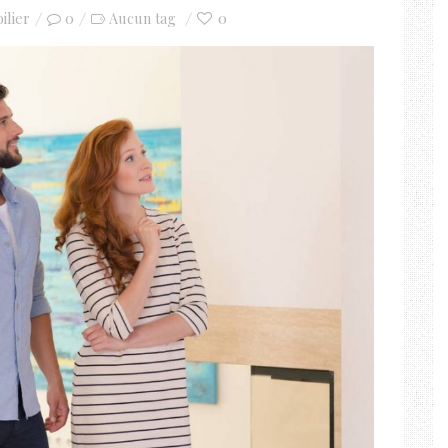
ilier
0
0
Aucun tag