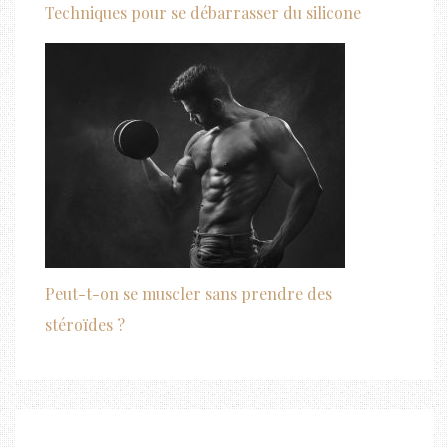
Techniques pour se débarrasser du silicone
Peut-t-on se muscler sans prendre des
stéroïdes ?