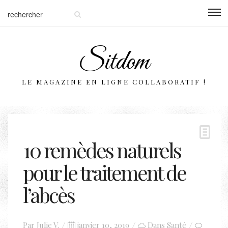
Sitdom
LE MAGAZINE EN LIGNE COLLABORATIF !
10 remèdes naturels
pour le traitement de
l’abcès
Posted
Par
Julie V.
janvier 10, 2019
Dans
Santé