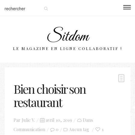
Sitdom
LE MAGAZINE EN LIGNE COLLABORATIF !
Bien choisir son
restaurant
Posted
Par
Julie V.
avril 10, 2019
Dans
on
Communication
0
1
Aucun tag