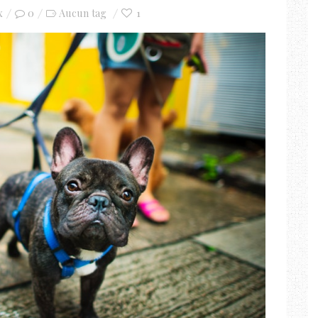
x
0
1
Aucun tag