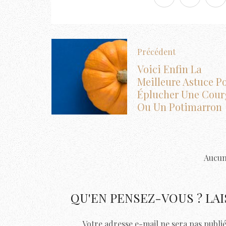
Précédent
Voici Enfin La
Meilleure Astuce P
Éplucher Une Cour
Ou Un Potimarron
Aucun
QU'EN PENSEZ-VOUS ? LA
Votre adresse e-mail ne sera pas publié