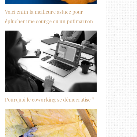
Voici enfin la meilleure astuce pour
éplucher une courge ou un potimarron
Pourquoi le coworking se démocratise ?