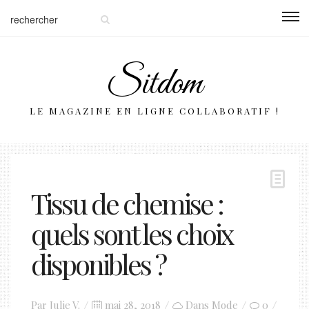
Sitdom
LE MAGAZINE EN LIGNE COLLABORATIF !
Tissu de chemise :
quels sont les choix
disponibles ?
Posted
Par
Julie V.
mai 28, 2018
Dans
Mode
0