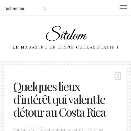
Sitdom
LE MAGAZINE EN LIGNE COLLABORATIF !
Quelques lieux
d’intérêt qui valent le
détour au Costa Rica
Posted
Par
Julie V.
septembre 25, 2018
Dans