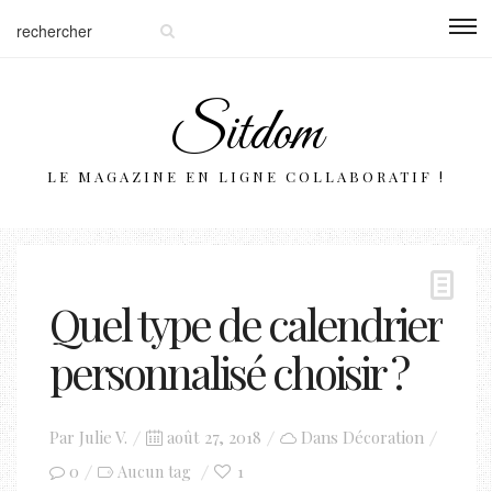
Sitdom
LE MAGAZINE EN LIGNE COLLABORATIF !
Quel type de calendrier
personnalisé choisir ?
Posted
Par
Julie V.
août 27, 2018
Dans
Décoration
on
0
1
Aucun tag