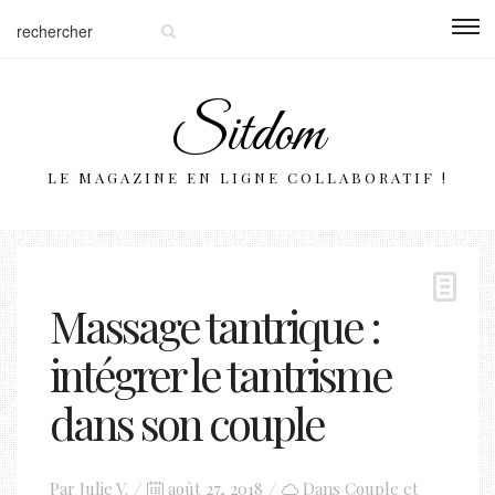
Sitdom
LE MAGAZINE EN LIGNE COLLABORATIF !
Massage tantrique :
intégrer le tantrisme
dans son couple
Posted
Par
Julie V.
août 27, 2018
Dans
Couple et