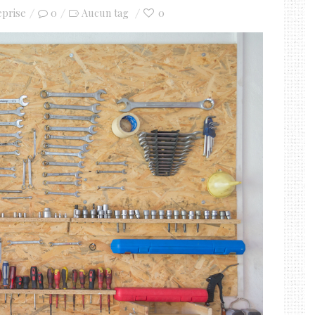
eprise
0
0
Aucun tag