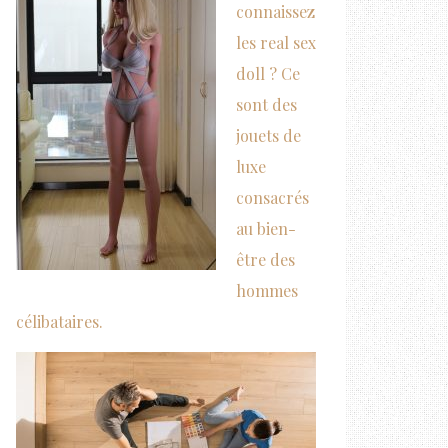
connaissez
les real sex
doll ? Ce
sont des
jouets de
luxe
consacrés
au bien-
être des
hommes
célibataires.