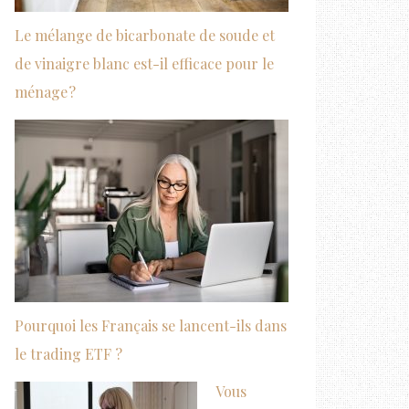
Le mélange de bicarbonate de soude et
de vinaigre blanc est-il efficace pour le
ménage ?
Pourquoi les Français se lancent-ils dans
le trading ETF ?
Vous