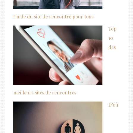
Guide du site de rencontre pour tous
Top
10
des
meilleurs sites de rencontres
D’où