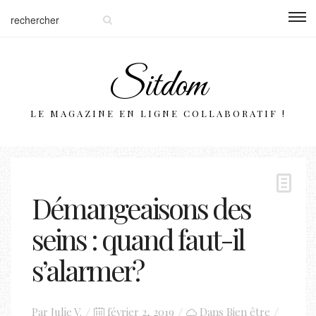
Sitdom
LE MAGAZINE EN LIGNE COLLABORATIF !
Démangeaisons des
seins : quand faut-il
s’alarmer ?
Posted
Par
Julie V.
février 2, 2019
Dans
Bien être