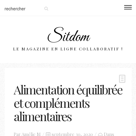
Sitdom
LE MAGAZINE EN LIGNE COLLABORATIF !
Alimentation équilibrée
et compléments
alimentaires
Posted
Par
Amélie M
septembre 30, 2020
Dans