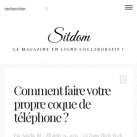
Sitdom
LE MAGAZINE EN LIGNE COLLABORATIF !
Comment faire votre
propre coque de
téléphone ?
Posted
Par
Amélie M
août 31, 2021
Dans
High-Tech