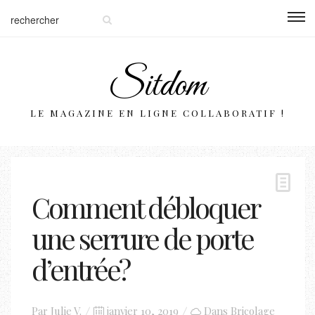
Sitdom
LE MAGAZINE EN LIGNE COLLABORATIF !
Comment débloquer
une serrure de porte
d’entrée ?
Posted
Par
Julie V.
janvier 10, 2019
Dans
Bricolage