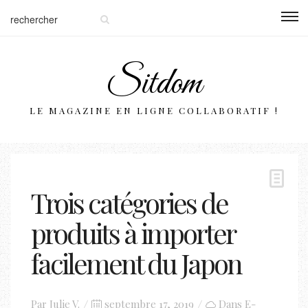
Sitdom
LE MAGAZINE EN LIGNE COLLABORATIF !
Trois catégories de
produits à importer
facilement du Japon
Posted
Par
Julie V.
septembre 17, 2019
Dans
E-