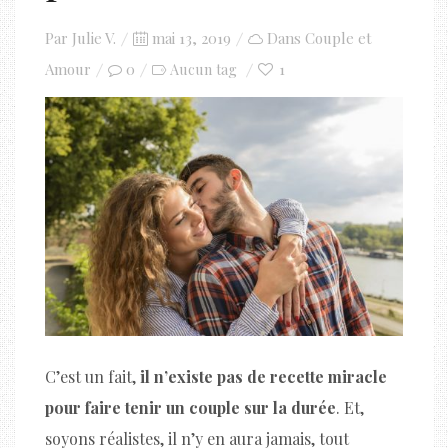
Posted
Par
Julie V.
mai 13, 2019
Dans
Couple et
on
Amour
0
1
Aucun tag
C’est un fait,
il n’existe pas de recette miracle
pour faire tenir un couple sur la durée
. Et,
soyons réalistes, il n’y en aura jamais, tout