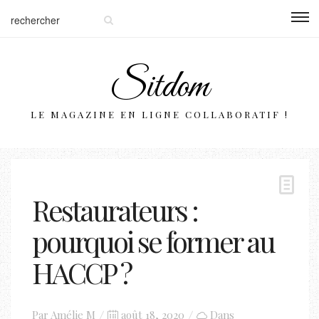
Sitdom
LE MAGAZINE EN LIGNE COLLABORATIF !
Restaurateurs :
pourquoi se former au
HACCP ?
Posted
Par
Amélie M
août 18, 2020
Dans