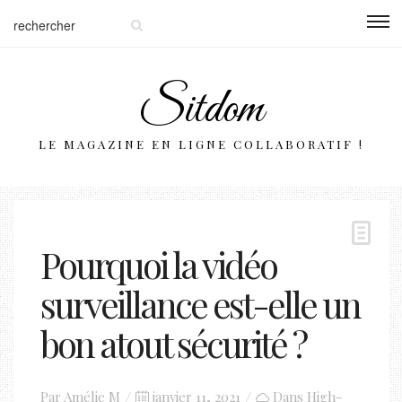
Sitdom
LE MAGAZINE EN LIGNE COLLABORATIF !
Pourquoi la vidéo
surveillance est-elle un
bon atout sécurité ?
Posted
Par
Amélie M
janvier 11, 2021
Dans
High-