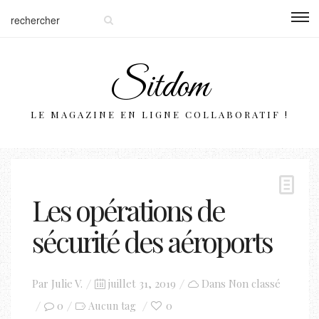
Sitdom
LE MAGAZINE EN LIGNE COLLABORATIF !
Les opérations de
sécurité des aéroports
Posted
Par
Julie V.
juillet 31, 2019
Dans
Non classé
on
0
0
Aucun tag