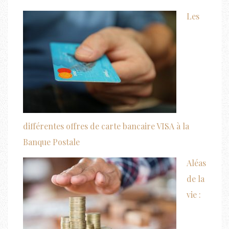
Les
différentes offres de carte bancaire VISA à la
Banque Postale
Aléas
de la
vie :