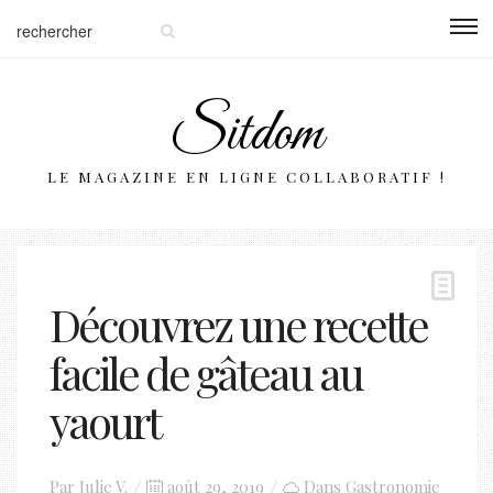
Sitdom
LE MAGAZINE EN LIGNE COLLABORATIF !
Découvrez une recette
facile de gâteau au
yaourt
Posted
Par
Julie V.
août 29, 2019
Dans
Gastronomie