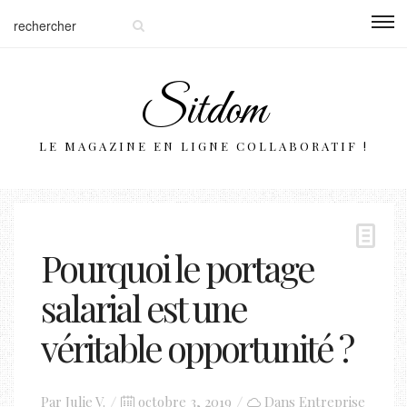
Sitdom
LE MAGAZINE EN LIGNE COLLABORATIF !
Pourquoi le portage
salarial est une
véritable opportunité ?
Posted
Par
Julie V.
octobre 3, 2019
Dans
Entreprise