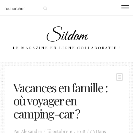
Sitdom
LE MAGAZINE EN LIGNE COLLABORATIF !
Vacances en famille :
où voyager en
camping-car ?
Posted
Par
Alexandre
octobre 16, 2018
Dans