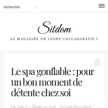
Sitdom
LE MAGAZINE EN LIGNE COLLABORATIF !
Le spa gonflable : pour
un bon moment de
détente chez soi
Posted
Par
Julie V.
juin 21, 2018
Dans
Non classé