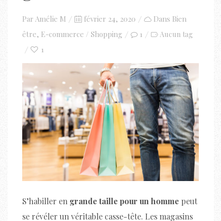
Posted
Par
Amélie M
février 24, 2020
Dans
Bien
on
être
,
E-commerce / Shopping
1
Aucun tag
1
S’habiller en
grande taille pour un homme
peut
se révéler un véritable casse-tête. Les magasins