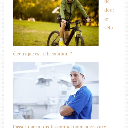
de
dos :
le
vélo
électrique est-il la solution ?
Passer par un professionnel pour la gravure