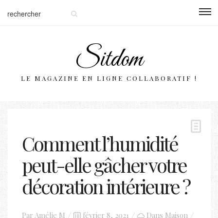
Sitdom
LE MAGAZINE EN LIGNE COLLABORATIF !
Comment l’humidité
peut-elle gâcher votre
décoration intérieure ?
Posted
Par
Amélie M
février 8, 2021
Dans
Maison