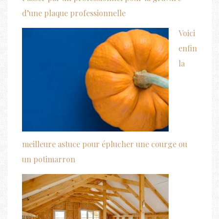
d’une plaque professionnelle
Voici
enfin
la
meilleure astuce pour éplucher une courge ou
un potimarron