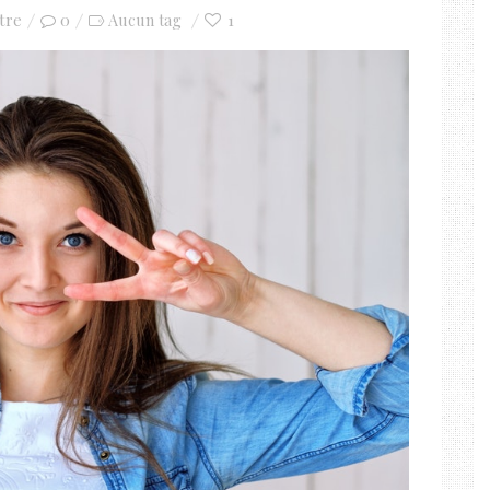
tre
0
1
Aucun tag