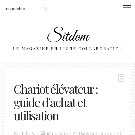
Sitdom
LE MAGAZINE EN LIGNE COLLABORATIF !
Chariot élévateur :
guide d’achat et
utilisation
Posted
Par
Julie V.
juin 7, 2018
Dans
Entreprise