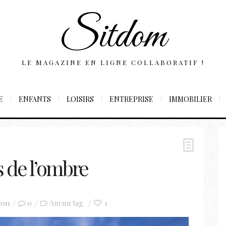
Sitdom
LE MAGAZINE EN LIGNE COLLABORATIF !
E
ENFANTS
LOISIRS
ENTREPRISE
IMMOBILIER
s de l’ombre
son
0
1
Aucun tag